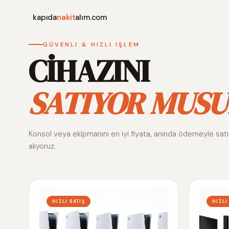
kapıda
nakit
alım.com
GÜVENLI & HIZLI İŞLEM
CİHAZINI
SATIYOR MUSU
Konsol veya ekipmanını en iyi fiyata, anında ödemeyle sat
alıyoruz.
HIZLI SATIŞ
HIZLI