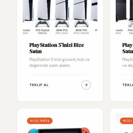
PlayStation 5’inizi Bize
Play
Satın
Satı
PlayStation 5’inizi güvenli, hızlı ve
PlaySt
değerinde satın alalım
ve de
TEKLIF AL
TEKL
HIZLI SATIŞ
HIZLI