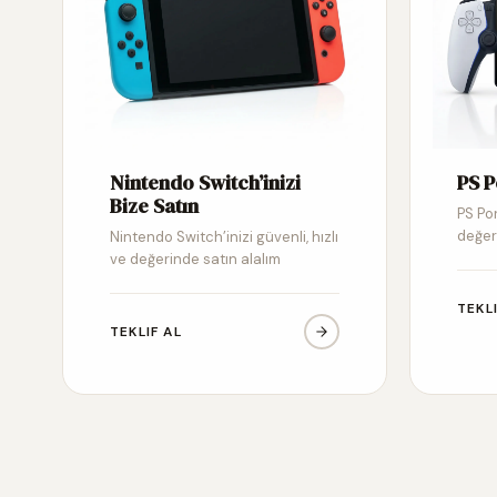
Nintendo Switch’inizi
PS P
Bize Satın
PS Por
değer
Nintendo Switch’inizi güvenli, hızlı
ve değerinde satın alalım
TEKL
TEKLIF AL