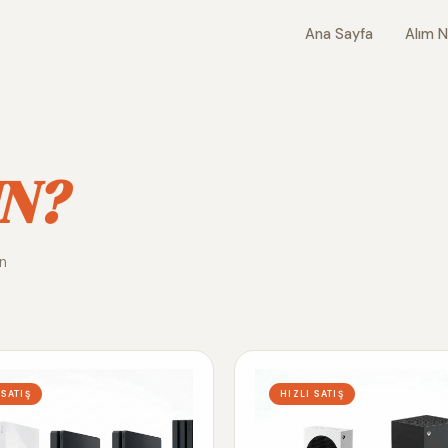
Ana Sayfa
Alım N
N?
ın
 SATIŞ
HIZLI SATIŞ