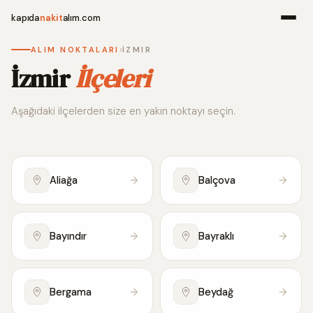
kapıda
nakit
alım.com
›
ALIM NOKTALARI
İZMIR
Menü
İzmir
İlçeleri
Aşağıdaki ilçelerden size en yakın noktayı seçin.
Ana Sayfa
Alım Noktala
Aliağa
Balçova
Hakkımızda
İletişim
Bayındır
Bayraklı
WhatsApp 
Bergama
Beydağ