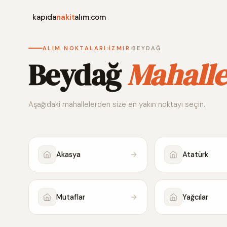
kapıda
nakit
alım.com
›
›
ALIM NOKTALARI
İZMIR
BEYDAĞ
Beydağ
Mahalle
Aşağıdaki mahallelerden size en yakın noktayı seçin.
Akasya
Atatürk
Mutaflar
Yağcılar