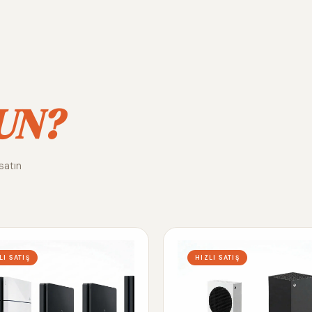
UN?
satın
LI SATIŞ
HIZLI SATIŞ