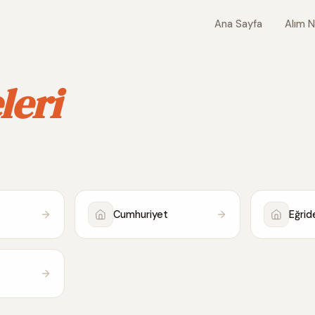
Ana Sayfa
Alım N
leri
Cumhuriyet
Eğrid