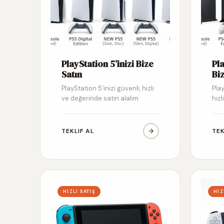
PlayStation 5’inizi Bize
Pl
Satın
Biz
PlayStation 5’inizi güvenli, hızlı
Pla
ve değerinde satın alalım
hızl
TEKLIF AL
TEK
HIZLI SATIŞ
HIZ