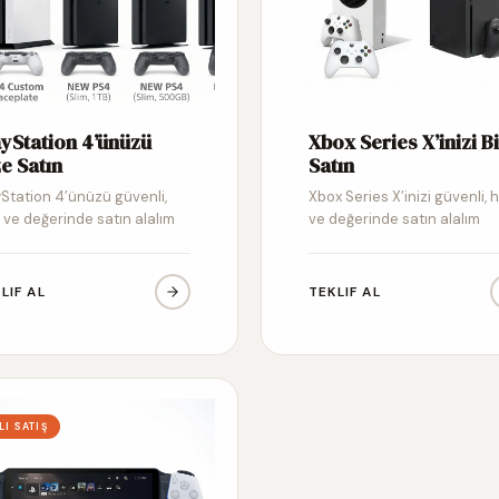
ayStation 4’ünüzü
Xbox Series X’inizi B
e Satın
Satın
yStation 4’ünüzü güvenli,
Xbox Series X’inizi güvenli, hı
ı ve değerinde satın alalım
ve değerinde satın alalım
LIF AL
TEKLIF AL
LI SATIŞ