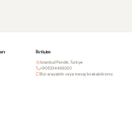
arı
İletişim
İstanbul/Pendik, Türkiye
+905334466320
Bizi arayabilir veya mesaj bırakabilirsiniz.