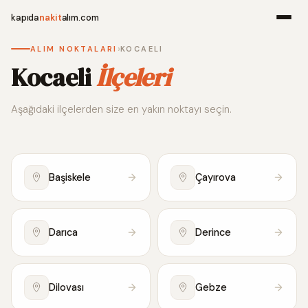
kapıda
nakit
alım.com
›
ALIM NOKTALARI
KOCAELI
Menü
Kocaeli
İlçeleri
Aşağıdaki ilçelerden size en yakın noktayı seçin.
Ana Sayfa
Alım Noktala
Başiskele
Çayırova
Hakkımızda
İletişim
Darıca
Derince
WhatsApp 
Dilovası
Gebze