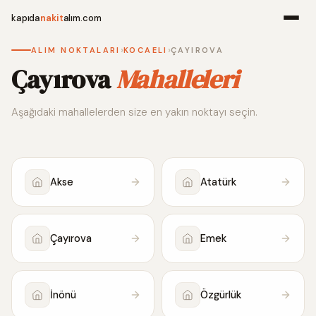
kapıda
nakit
alım.com
›
›
ALIM NOKTALARI
KOCAELI
ÇAYIROVA
Menü
Çayırova
Mahalleleri
Aşağıdaki mahallelerden size en yakın noktayı seçin.
Ana Sayfa
Alım Noktala
Akse
Atatürk
Hakkımızda
İletişim
Çayırova
Emek
WhatsApp 
İnönü
Özgürlük