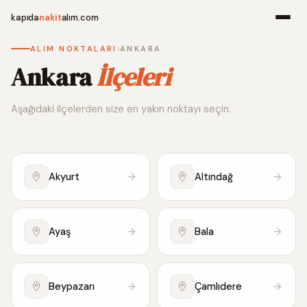
kapıda
nakit
alım.com
›
ALIM NOKTALARI
ANKARA
Menü
Ankara
İlçeleri
Aşağıdaki ilçelerden size en yakın noktayı seçin.
Ana Sayfa
Alım Noktala
Akyurt
Altındağ
Hakkımızda
İletişim
Ayaş
Bala
WhatsApp 
Beypazarı
Çamlıdere