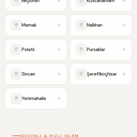
Keçiören
Kızılcahamam
Mamak
Nallıhan
Polatlı
Pursaklar
Sincan
Şereflikoçhisar
Yenimahalle
GÜVENLI & HIZLI İŞLEM