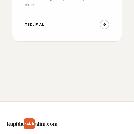
alalım
TEKLIF AL
kapida
alim.com
nakit