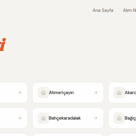
Ana Sayfa
Alım N
i
Ahmetçayırı
Akarc
Bahçekaradalak
Bağiç