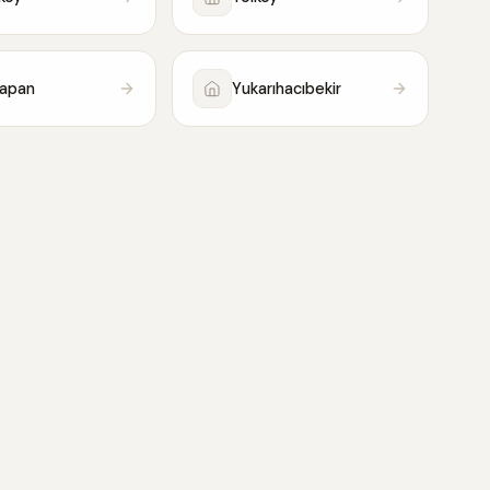
yapan
Yukarıhacıbekir