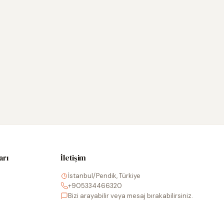
arı
İletişim
İstanbul/Pendik, Türkiye
+905334466320
Bizi arayabilir veya mesaj bırakabilirsiniz.