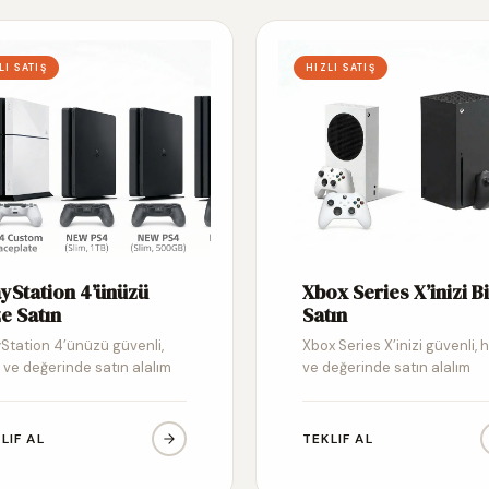
LI SATIŞ
HIZLI SATIŞ
ayStation 4’ünüzü
Xbox Series X’inizi B
e Satın
Satın
yStation 4’ünüzü güvenli,
Xbox Series X’inizi güvenli, hı
ı ve değerinde satın alalım
ve değerinde satın alalım
LIF AL
TEKLIF AL