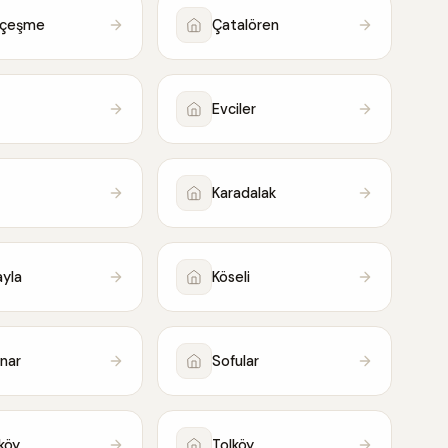
lçeşme
Çatalören
Evciler
Karadalak
yla
Köseli
ınar
Sofular
köy
Tolköy