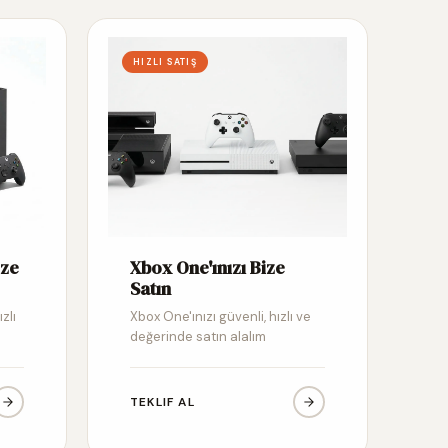
HIZLI SATIŞ
ize
Xbox One'ınızı Bize
Satın
zlı
Xbox One'ınızı güvenli, hızlı ve
değerinde satın alalım
TEKLIF AL