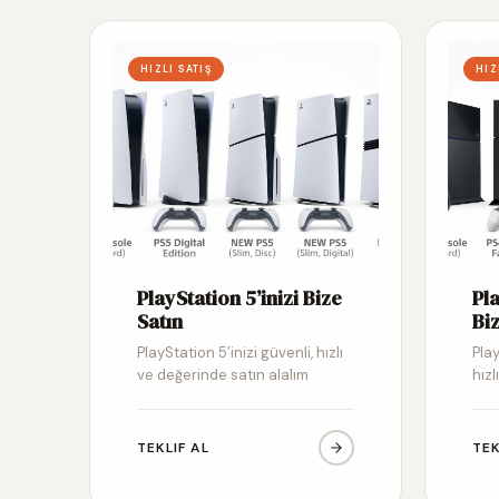
HIZLI SATIŞ
HIZ
PlayStation 5’inizi Bize
Pl
Satın
Biz
PlayStation 5’inizi güvenli, hızlı
Pla
ve değerinde satın alalım
hızl
TEKLIF AL
TEK