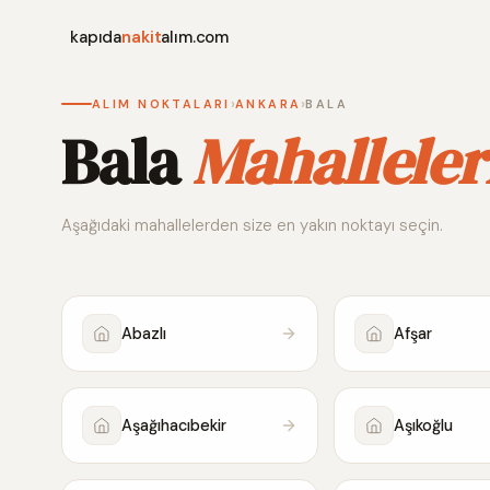
kapıda
nakit
alım.com
›
›
ALIM NOKTALARI
ANKARA
BALA
Bala
Mahalleler
Aşağıdaki mahallelerden size en yakın noktayı seçin.
Abazlı
Afşar
Aşağıhacıbekir
Aşıkoğlu