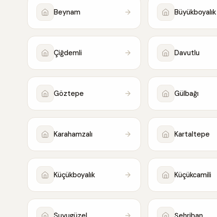
Beynam
Büyükboyalık
Çiğdemli
Davutlu
Göztepe
Gülbağı
Karahamzalı
Kartaltepe
Küçükboyalık
Küçükcamili
Suyugüzel
Şehriban