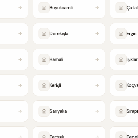
Büyükcamili
Çata
Derekışla
Ergin
Hamali
Işıklar
Kerişli
Koçya
Sarıyaka
Sırap
Tartışık
Tepe