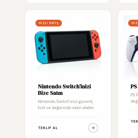
HIZLI SATIŞ
HIZ
Nintendo Switch’inizi
PS 
Bize Satın
PS P
değ
Nintendo Switch’inizi güvenli,
hızlı ve değerinde satın alalım
TEK
TEKLIF AL