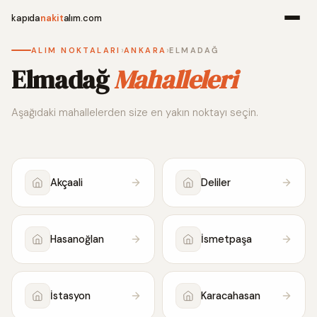
kapıda
nakit
alım.com
›
›
ALIM NOKTALARI
ANKARA
ELMADAĞ
Menü
Elmadağ
Mahalleleri
Aşağıdaki mahallelerden size en yakın noktayı seçin.
Ana Sayfa
Alım Noktala
Akçaali
Deliler
Hakkımızda
İletişim
Hasanoğlan
İsmetpaşa
WhatsApp 
İstasyon
Karacahasan