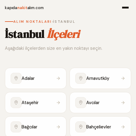
kapıda
nakit
alım.com
›
ALIM NOKTALARI
İSTANBUL
Menü
İstanbul
İlçeleri
Aşağıdaki ilçelerden size en yakın noktayı seçin.
Ana Sayfa
Alım Noktala
Adalar
Arnavutköy
Hakkımızda
İletişim
Ataşehir
Avcılar
WhatsApp 
Bağcılar
Bahçelievler