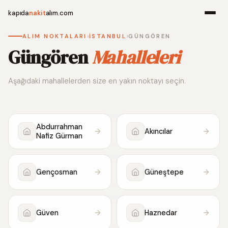
kapıda
nakit
alım.com
›
›
ALIM NOKTALARI
İSTANBUL
GÜNGÖREN
Menü
Güngören
Mahalleleri
Aşağıdaki mahallelerden size en yakın noktayı seçin.
Ana Sayfa
Alım Noktala
Abdurrahman
Akıncılar
Nafiz Gürman
Hakkımızda
İletişim
Gençosman
Güneştepe
WhatsApp 
Güven
Haznedar