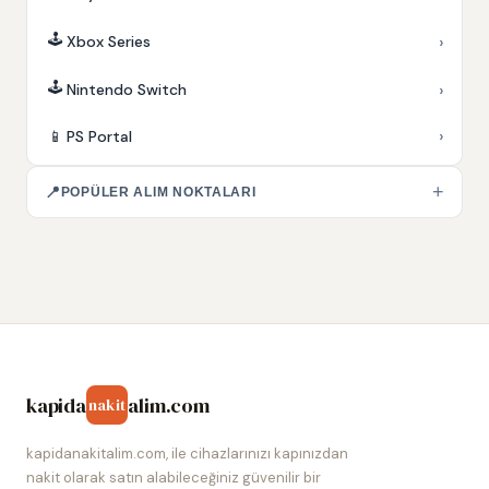
🕹️
›
Xbox Series
🕹️
›
Nintendo Switch
›
📱
PS Portal
+
📍
POPÜLER ALIM NOKTALARI
kapida
alim.com
nakit
kapidanakitalim.com, ile cihazlarınızı kapınızdan
nakit olarak satın alabileceğiniz güvenilir bir