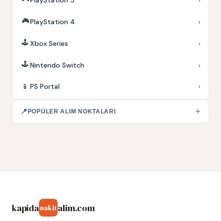
›
PlayStation 5
🎮
›
PlayStation 4
🕹️
›
Xbox Series
🕹️
›
Nintendo Switch
›
📱
PS Portal
+
📍
POPÜLER ALIM NOKTALARI
kapida
alim.com
nakit