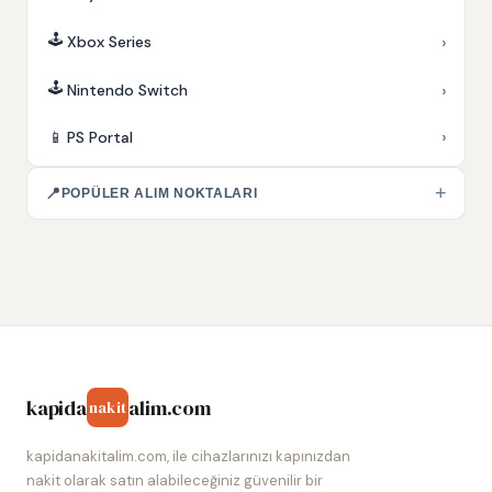
🕹️
›
Xbox Series
🕹️
›
Nintendo Switch
›
📱
PS Portal
+
📍
POPÜLER ALIM NOKTALARI
kapida
alim.com
nakit
kapidanakitalim.com, ile cihazlarınızı kapınızdan
nakit olarak satın alabileceğiniz güvenilir bir