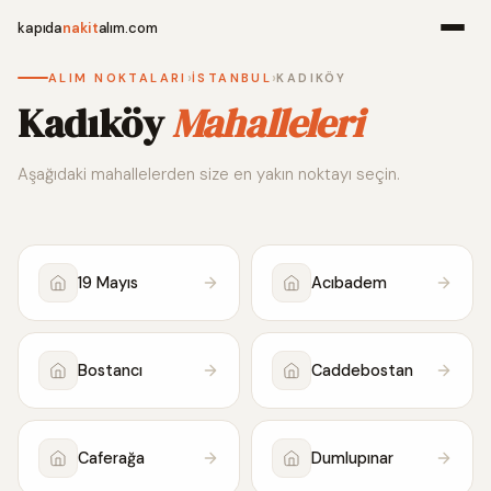
kapıda
nakit
alım.com
›
›
ALIM NOKTALARI
İSTANBUL
KADIKÖY
Menü
Kadıköy
Mahalleleri
Aşağıdaki mahallelerden size en yakın noktayı seçin.
Ana Sayfa
Alım Noktala
19 Mayıs
Acıbadem
Hakkımızda
İletişim
Bostancı
Caddebostan
WhatsApp 
Caferağa
Dumlupınar