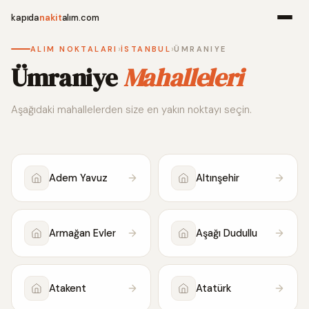
kapıda
nakit
alım.com
›
›
ALIM NOKTALARI
İSTANBUL
ÜMRANIYE
Menü
Ümraniye
Mahalleleri
Aşağıdaki mahallelerden size en yakın noktayı seçin.
Ana Sayfa
Alım Noktala
Adem Yavuz
Altınşehir
Hakkımızda
İletişim
Armağan Evler
Aşağı Dudullu
WhatsApp 
Atakent
Atatürk