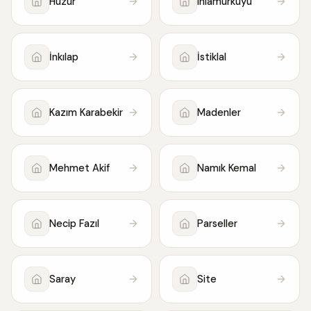
Huzur
Ihlamurkuyu
İnkılap
İstiklal
Kazım Karabekir
Madenler
Mehmet Akif
Namık Kemal
Necip Fazıl
Parseller
Saray
Site