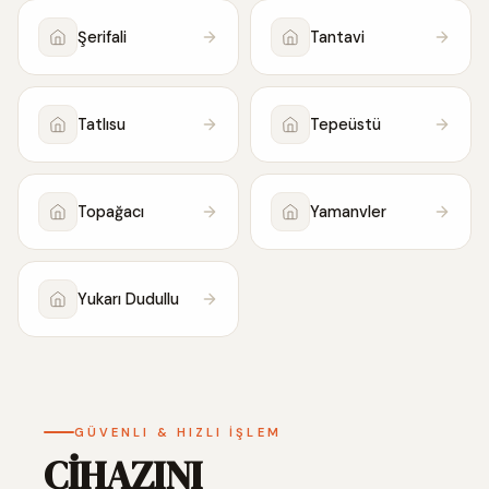
Şerifali
Tantavi
Tatlısu
Tepeüstü
Topağacı
Yamanvler
Yukarı Dudullu
GÜVENLI & HIZLI İŞLEM
CİHAZINI