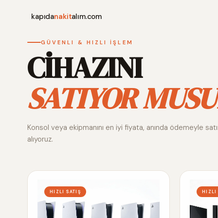
kapıda
nakit
alım.com
GÜVENLI & HIZLI İŞLEM
CİHAZINI
SATIYOR MUSU
Konsol veya ekipmanını en iyi fiyata, anında ödemeyle sat
alıyoruz.
HIZLI SATIŞ
HIZLI