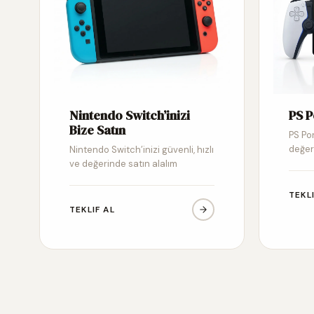
Nintendo Switch’inizi
PS P
Bize Satın
PS Por
değer
Nintendo Switch’inizi güvenli, hızlı
ve değerinde satın alalım
TEKL
TEKLIF AL