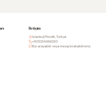
arı
İletişim
İstanbul/Pendik, Türkiye
+905334466320
Bizi arayabilir veya mesaj bırakabilirsiniz.