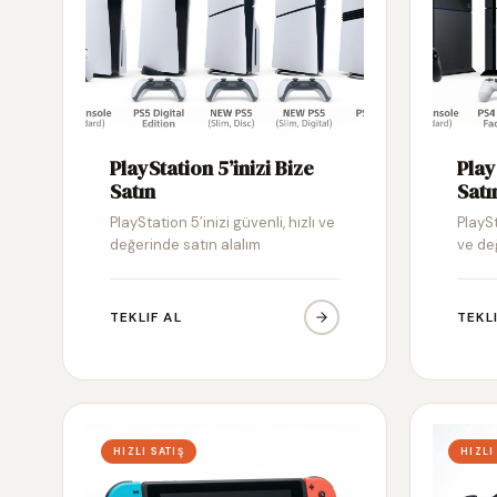
PlayStation 5’inizi Bize
Play
Satın
Satı
PlayStation 5’inizi güvenli, hızlı ve
PlaySt
değerinde satın alalım
ve de
TEKLIF AL
TEKL
HIZLI SATIŞ
HIZLI