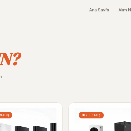
Ana Sayfa
Alım N
N?
ın
 SATIŞ
HIZLI SATIŞ