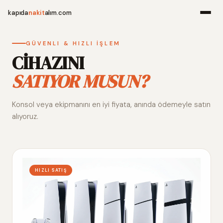
kapıda
nakit
alım.com
Menü
GÜVENLI & HIZLI İŞLEM
CİHAZINI
SATIYOR MUSUN?
Ana Sayfa
Konsol veya ekipmanını en iyi fiyata, anında ödemeyle satın
Alım Noktala
alıyoruz.
Hakkımızda
İletişim
HIZLI SATIŞ
WhatsApp 