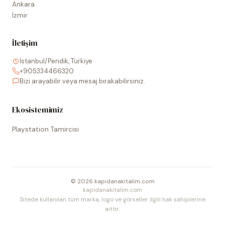
Ankara
İzmir
İletişim
İstanbul/Pendik, Türkiye
+905334466320
Bizi arayabilir veya mesaj bırakabilirsiniz.
Ekosistemimiz
Playstation Tamircisi
©
2026
kapidanakitalim.com
kapidanakitalim.com
Sitede kullanılan tüm marka, logo ve görseller ilgili hak sahiplerine
aittir.