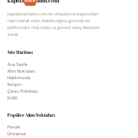
kapida
alim.com
nakit
kapidanakitalim.com, ile cihazlarınızı kapınızdan
nakit olarak satın alabileceğiniz güvenilir bir
platformdur. Hızlı, kolay ve güvenli satış deneyimi
sunar.
Site Haritası
Ana Sayfa
Alım Noktaları
Hakkımızda
İletişim
Çerez Politikası
KVKK
Popüler Alım Noktaları
Pendik
Ümraniye