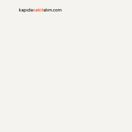
kapıda
nakit
alım.com