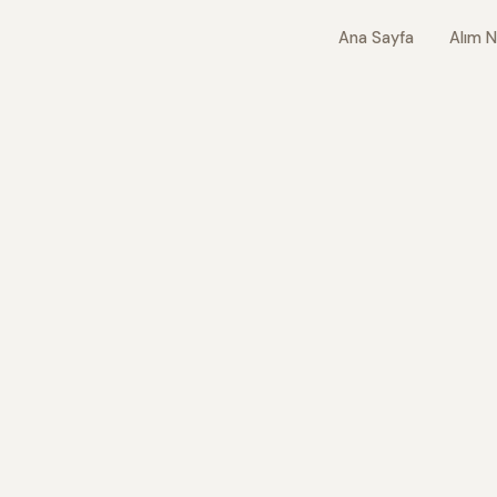
Ana Sayfa
Alım N