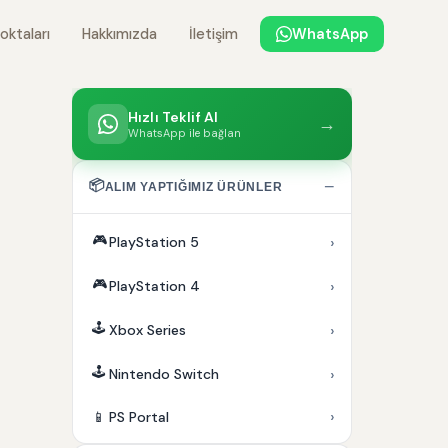
oktaları
Hakkımızda
İletişim
WhatsApp
Hızlı Teklif Al
→
WhatsApp ile bağlan
📦
−
ALIM YAPTIĞIMIZ ÜRÜNLER
🎮
›
PlayStation 5
🎮
›
PlayStation 4
🕹️
›
Xbox Series
🕹️
›
Nintendo Switch
›
📱
PS Portal