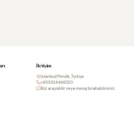
arı
İletişim
İstanbul/Pendik, Türkiye
+905334466320
Bizi arayabilir veya mesaj bırakabilirsiniz.