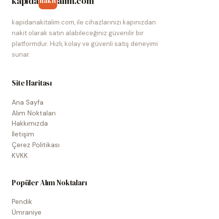
kapida
alim.com
nakit
kapidanakitalim.com, ile cihazlarınızı kapınızdan
nakit olarak satın alabileceğiniz güvenilir bir
platformdur. Hızlı, kolay ve güvenli satış deneyimi
sunar.
Site Haritası
Ana Sayfa
Alım Noktaları
Hakkımızda
İletişim
Çerez Politikası
KVKK
Popüler Alım Noktaları
Pendik
Ümraniye