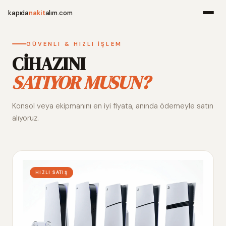
kapıda
nakit
alım.com
Menü
GÜVENLI & HIZLI İŞLEM
CİHAZINI
SATIYOR MUSUN?
Ana Sayfa
Konsol veya ekipmanını en iyi fiyata, anında ödemeyle satın
Alım Noktala
alıyoruz.
Hakkımızda
İletişim
HIZLI SATIŞ
WhatsApp 