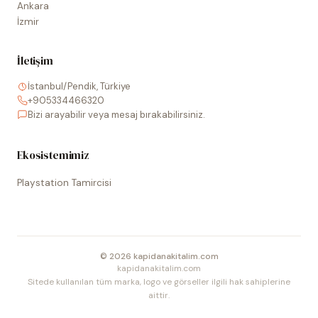
Ankara
İzmir
İletişim
İstanbul/Pendik, Türkiye
+905334466320
Bizi arayabilir veya mesaj bırakabilirsiniz.
Ekosistemimiz
Playstation Tamircisi
©
2026
kapidanakitalim.com
kapidanakitalim.com
Sitede kullanılan tüm marka, logo ve görseller ilgili hak sahiplerine
aittir.