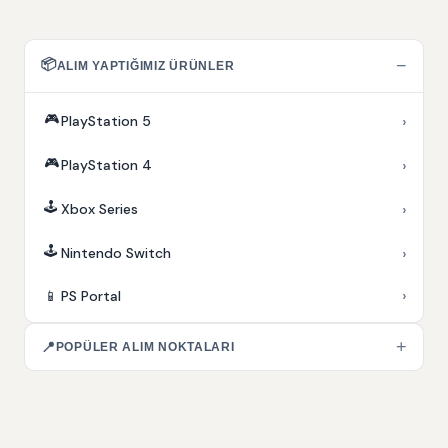
📦
−
ALIM YAPTIĞIMIZ ÜRÜNLER
🎮
›
PlayStation 5
🎮
›
PlayStation 4
🕹️
›
Xbox Series
🕹️
›
Nintendo Switch
›
📱
PS Portal
+
📍
POPÜLER ALIM NOKTALARI