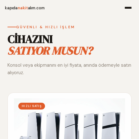
kapıda
nakit
alım.com
Menü
GÜVENLI & HIZLI İŞLEM
CİHAZINI
SATIYOR MUSUN?
Ana Sayfa
Konsol veya ekipmanını en iyi fiyata, anında ödemeyle satın
Alım Noktala
alıyoruz.
Hakkımızda
İletişim
HIZLI SATIŞ
WhatsApp 