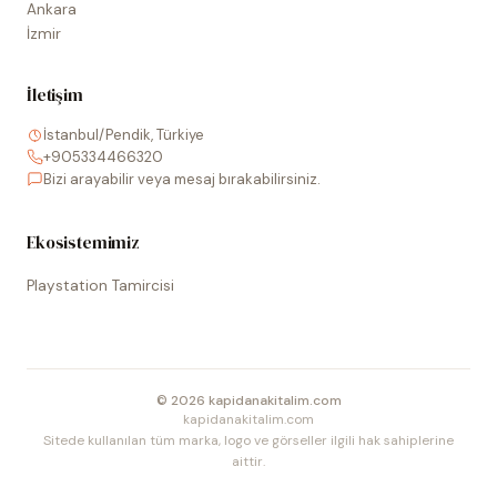
Ankara
İzmir
İletişim
İstanbul/Pendik, Türkiye
+905334466320
Bizi arayabilir veya mesaj bırakabilirsiniz.
Ekosistemimiz
Playstation Tamircisi
©
2026
kapidanakitalim.com
kapidanakitalim.com
Sitede kullanılan tüm marka, logo ve görseller ilgili hak sahiplerine
aittir.