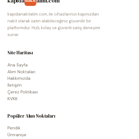
kapida
alim.com
nakit
kapidanakitalim.com, ile cihazlarınızı kapınızdan
nakit olarak satın alabileceğiniz güvenilir bir
platformdur. Hızlı, kolay ve güvenli satış deneyimi
sunar.
Site Haritası
Ana Sayfa
Alım Noktaları
Hakkımızda
İletişim
Çerez Politikası
KVKK
Popüler Alım Noktaları
Pendik
Ümraniye