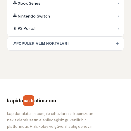
🕹️
›
Xbox Series
🕹️
›
Nintendo Switch
›
📱
PS Portal
+
📍
POPÜLER ALIM NOKTALARI
kapida
alim.com
nakit
kapidanakitalim.com, ile cihazlarınızı kapınızdan
nakit olarak satın alabileceğiniz güvenilir bir
platformdur. Hızlı, kolay ve güvenli satış deneyimi