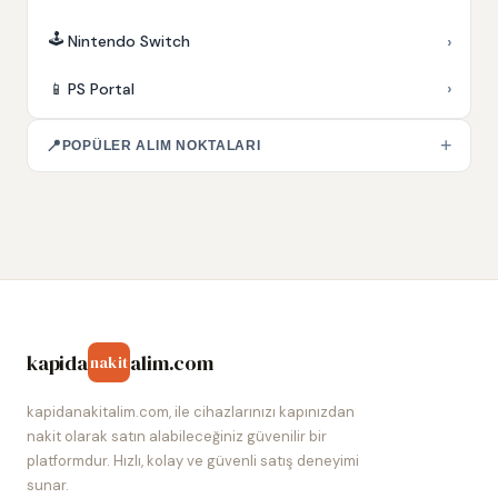
🕹️
›
Nintendo Switch
›
📱
PS Portal
+
📍
POPÜLER ALIM NOKTALARI
kapida
alim.com
nakit
kapidanakitalim.com, ile cihazlarınızı kapınızdan
nakit olarak satın alabileceğiniz güvenilir bir
platformdur. Hızlı, kolay ve güvenli satış deneyimi
sunar.