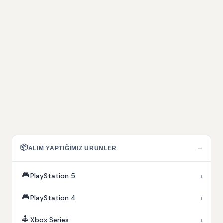
📦
−
ALIM YAPTIĞIMIZ ÜRÜNLER
🎮
›
PlayStation 5
🎮
›
PlayStation 4
🕹️
›
Xbox Series