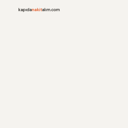
kapıda
nakit
alım.com