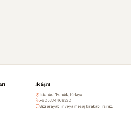
arı
İletişim
İstanbul/Pendik, Türkiye
+905334466320
Bizi arayabilir veya mesaj bırakabilirsiniz.