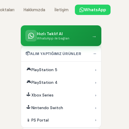
oktaları
Hakkımızda
İletişim
WhatsApp
Hızlı Teklif Al
→
WhatsApp ile bağlan
📦
−
ALIM YAPTIĞIMIZ ÜRÜNLER
🎮
›
PlayStation 5
🎮
›
PlayStation 4
🕹️
›
Xbox Series
🕹️
›
Nintendo Switch
›
📱
PS Portal