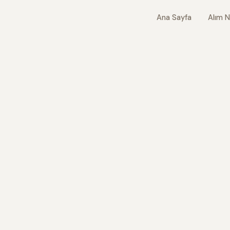
Ana Sayfa
Alım N