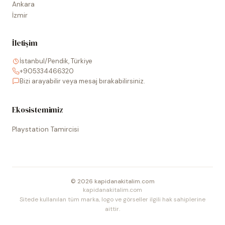
Ankara
İzmir
İletişim
İstanbul/Pendik, Türkiye
+905334466320
Bizi arayabilir veya mesaj bırakabilirsiniz.
Ekosistemimiz
Playstation Tamircisi
©
2026
kapidanakitalim.com
kapidanakitalim.com
Sitede kullanılan tüm marka, logo ve görseller ilgili hak sahiplerine
aittir.