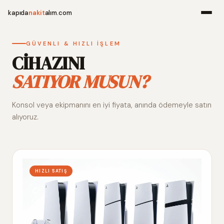
kapıda
nakit
alım.com
Menü
GÜVENLI & HIZLI İŞLEM
CİHAZINI
SATIYOR MUSUN?
Ana Sayfa
Konsol veya ekipmanını en iyi fiyata, anında ödemeyle satın
Alım Noktala
alıyoruz.
Hakkımızda
İletişim
HIZLI SATIŞ
WhatsApp 