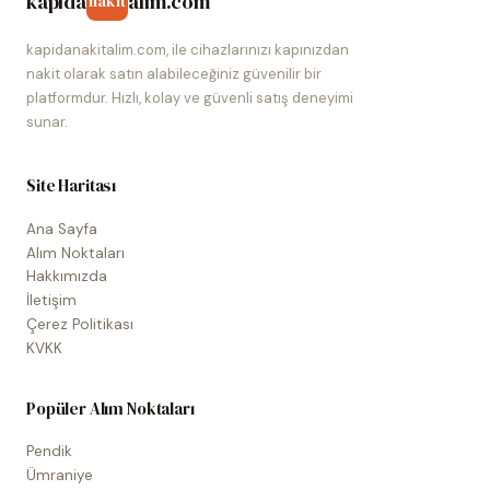
kapida
alim.com
nakit
kapidanakitalim.com, ile cihazlarınızı kapınızdan
nakit olarak satın alabileceğiniz güvenilir bir
platformdur. Hızlı, kolay ve güvenli satış deneyimi
sunar.
Site Haritası
Ana Sayfa
Alım Noktaları
Hakkımızda
İletişim
Çerez Politikası
KVKK
Popüler Alım Noktaları
Pendik
Ümraniye