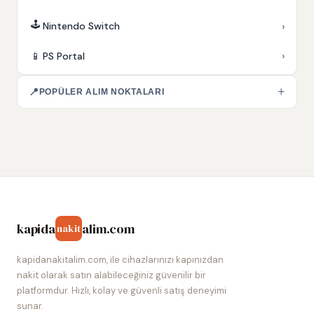
🕹️
›
Nintendo Switch
›
📱
PS Portal
+
📍
POPÜLER ALIM NOKTALARI
kapida
alim.com
nakit
kapidanakitalim.com, ile cihazlarınızı kapınızdan
nakit olarak satın alabileceğiniz güvenilir bir
platformdur. Hızlı, kolay ve güvenli satış deneyimi
sunar.