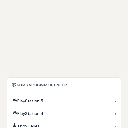
📦
−
ALIM YAPTIĞIMIZ ÜRÜNLER
🎮
›
PlayStation 5
🎮
›
PlayStation 4
🕹️
›
Xbox Series