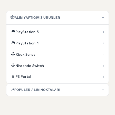
📦
−
ALIM YAPTIĞIMIZ ÜRÜNLER
🎮
›
PlayStation 5
🎮
›
PlayStation 4
🕹️
›
Xbox Series
🕹️
›
Nintendo Switch
›
📱
PS Portal
+
📍
POPÜLER ALIM NOKTALARI