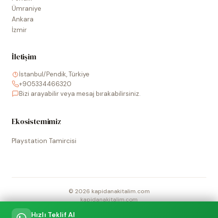
Ümraniye
Ankara
İzmir
İletişim
İstanbul/Pendik, Türkiye
+905334466320
Bizi arayabilir veya mesaj bırakabilirsiniz.
Ekosistemimiz
Playstation Tamircisi
©
2026
kapidanakitalim.com
kapidanakitalim.com
Sitede kullanılan tüm marka, logo ve görseller ilgili hak sahiplerine
Hızlı Teklif Al
aittir.