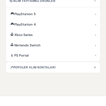
📦
−
ALIM YAPTIĞIMIZ ÜRÜNLER
🎮
›
PlayStation 5
🎮
›
PlayStation 4
🕹️
›
Xbox Series
🕹️
›
Nintendo Switch
›
📱
PS Portal
+
📍
POPÜLER ALIM NOKTALARI