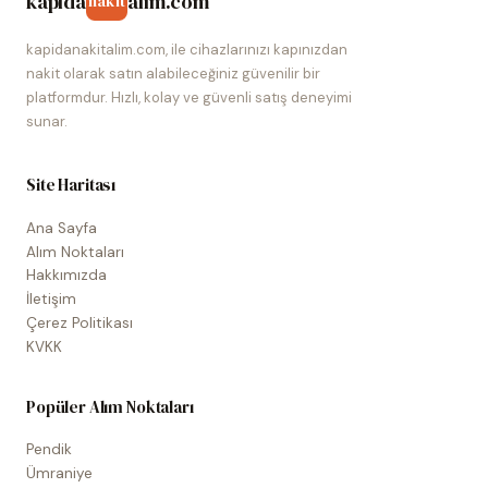
kapida
alim.com
nakit
kapidanakitalim.com, ile cihazlarınızı kapınızdan
nakit olarak satın alabileceğiniz güvenilir bir
platformdur. Hızlı, kolay ve güvenli satış deneyimi
sunar.
Site Haritası
Ana Sayfa
Alım Noktaları
Hakkımızda
İletişim
Çerez Politikası
KVKK
Popüler Alım Noktaları
Pendik
Ümraniye