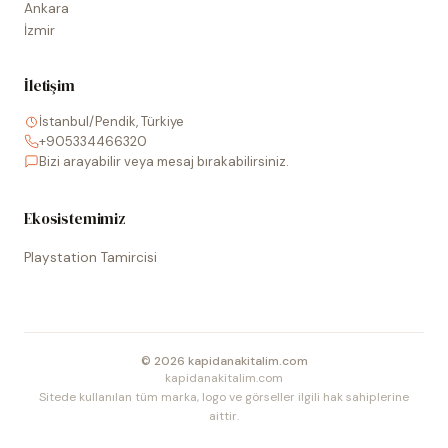
Ankara
İzmir
İletişim
İstanbul/Pendik, Türkiye
+905334466320
Bizi arayabilir veya mesaj bırakabilirsiniz.
Ekosistemimiz
Playstation Tamircisi
©
2026
kapidanakitalim.com
kapidanakitalim.com
Sitede kullanılan tüm marka, logo ve görseller ilgili hak sahiplerine
aittir.