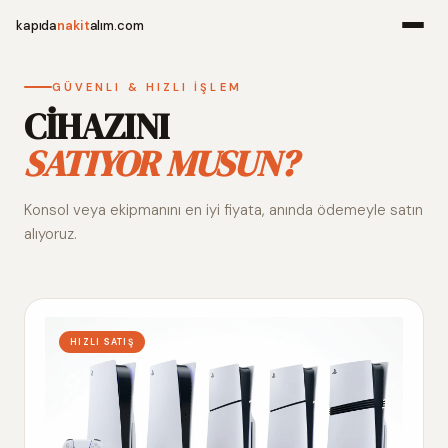
kapıda
nakit
alım.com
Menü
GÜVENLI & HIZLI İŞLEM
CİHAZINI
SATIYOR MUSUN?
Ana Sayfa
Konsol veya ekipmanını en iyi fiyata, anında ödemeyle satın
Alım Noktala
alıyoruz.
Hakkımızda
İletişim
HIZLI SATIŞ
WhatsApp 