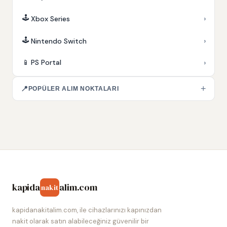
🕹️
›
Xbox Series
🕹️
›
Nintendo Switch
›
📱
PS Portal
+
📍
POPÜLER ALIM NOKTALARI
kapida
alim.com
nakit
kapidanakitalim.com, ile cihazlarınızı kapınızdan
nakit olarak satın alabileceğiniz güvenilir bir