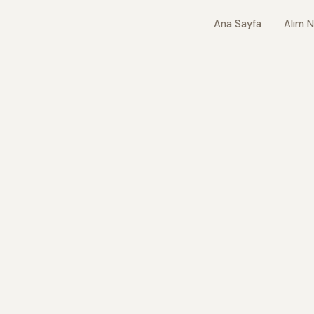
Ana Sayfa
Alım N