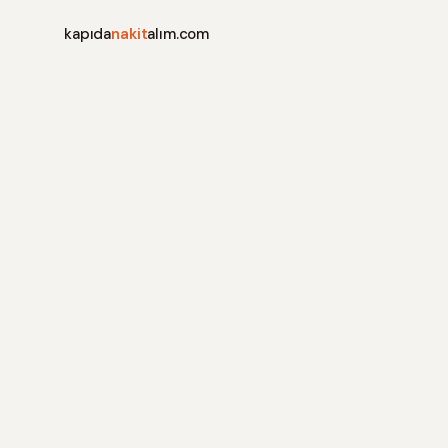
kapıda
nakit
alım.com