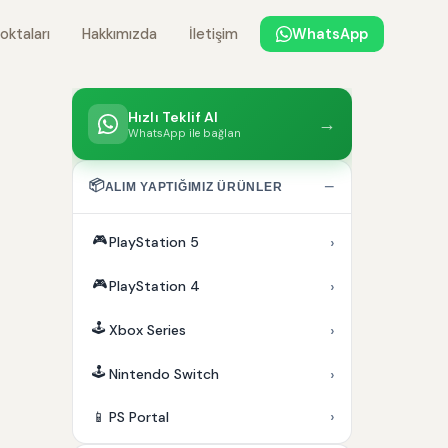
oktaları
Hakkımızda
İletişim
WhatsApp
Hızlı Teklif Al
→
WhatsApp ile bağlan
📦
−
ALIM YAPTIĞIMIZ ÜRÜNLER
🎮
›
PlayStation 5
🎮
›
PlayStation 4
🕹️
›
Xbox Series
🕹️
›
Nintendo Switch
›
📱
PS Portal