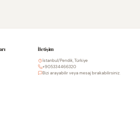
arı
İletişim
İstanbul/Pendik, Türkiye
+905334466320
Bizi arayabilir veya mesaj bırakabilirsiniz.