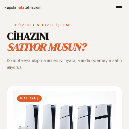
kapıda
nakit
alım.com
Menü
GÜVENLI & HIZLI İŞLEM
CİHAZINI
SATIYOR MUSUN?
Ana Sayfa
Konsol veya ekipmanını en iyi fiyata, anında ödemeyle satın
Alım Noktala
alıyoruz.
Hakkımızda
İletişim
HIZLI SATIŞ
WhatsApp 