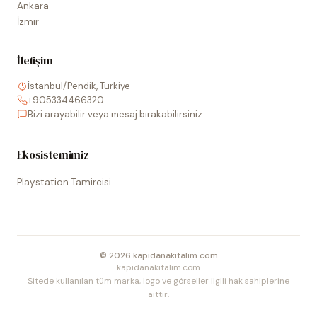
Ankara
İzmir
İletişim
İstanbul/Pendik, Türkiye
+905334466320
Bizi arayabilir veya mesaj bırakabilirsiniz.
Ekosistemimiz
Playstation Tamircisi
©
2026
kapidanakitalim.com
kapidanakitalim.com
Sitede kullanılan tüm marka, logo ve görseller ilgili hak sahiplerine
aittir.