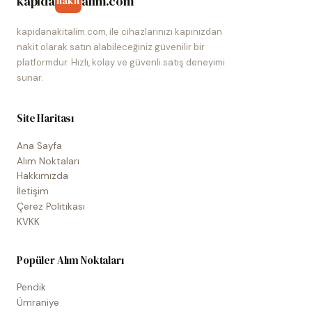
kapida
alim.com
nakit
kapidanakitalim.com, ile cihazlarınızı kapınızdan
nakit olarak satın alabileceğiniz güvenilir bir
platformdur. Hızlı, kolay ve güvenli satış deneyimi
sunar.
Site Haritası
Ana Sayfa
Alım Noktaları
Hakkımızda
İletişim
Çerez Politikası
KVKK
Popüler Alım Noktaları
Pendik
Ümraniye