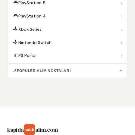
🎮
›
PlayStation 5
🎮
›
PlayStation 4
🕹️
›
Xbox Series
🕹️
›
Nintendo Switch
›
📱
PS Portal
+
📍
POPÜLER ALIM NOKTALARI
kapida
alim.com
nakit