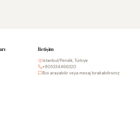
arı
İletişim
İstanbul/Pendik, Türkiye
+905334466320
Bizi arayabilir veya mesaj bırakabilirsiniz.