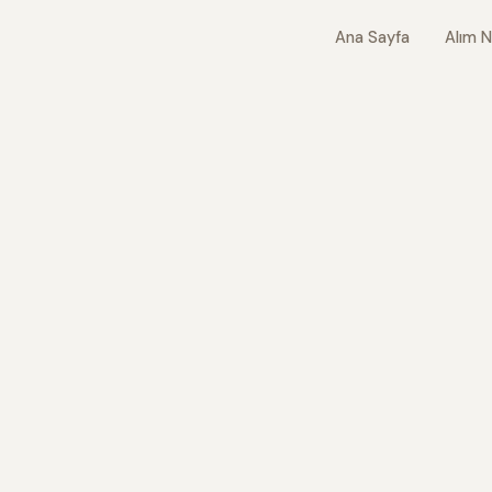
Ana Sayfa
Alım N