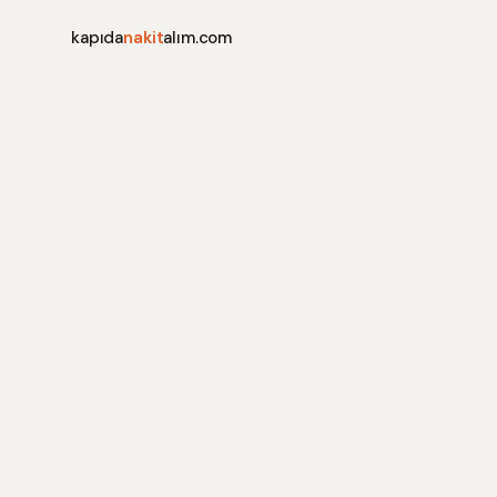
kapıda
nakit
alım.com