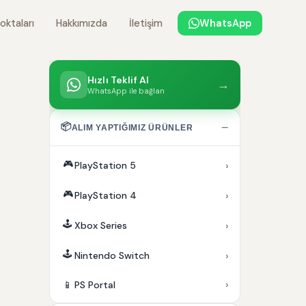
oktaları
Hakkımızda
İletişim
WhatsApp
Hızlı Teklif Al
→
WhatsApp ile bağlan
📦
−
ALIM YAPTIĞIMIZ ÜRÜNLER
🎮
›
PlayStation 5
🎮
›
PlayStation 4
🕹️
›
Xbox Series
🕹️
›
Nintendo Switch
›
📱
PS Portal