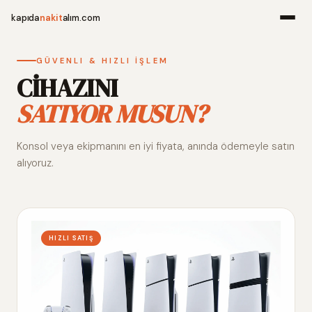
kapıda
nakit
alım.com
Menü
GÜVENLI & HIZLI İŞLEM
CİHAZINI
SATIYOR MUSUN?
Ana Sayfa
Konsol veya ekipmanını en iyi fiyata, anında ödemeyle satın
Alım Noktala
alıyoruz.
Hakkımızda
İletişim
HIZLI SATIŞ
WhatsApp 