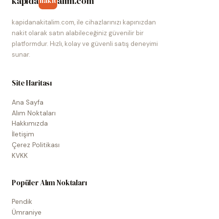
kapida
alim.com
nakit
kapidanakitalim.com, ile cihazlarınızı kapınızdan
nakit olarak satın alabileceğiniz güvenilir bir
platformdur. Hızlı, kolay ve güvenli satış deneyimi
sunar.
Site Haritası
Ana Sayfa
Alım Noktaları
Hakkımızda
İletişim
Çerez Politikası
KVKK
Popüler Alım Noktaları
Pendik
Ümraniye