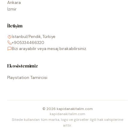
Ankara
İzmir
İletişim
İstanbul/Pendik, Türkiye
+905334466320
Bizi arayabilir veya mesaj bırakabilirsiniz.
Ekosistemimiz
Playstation Tamircisi
©
2026
kapidanakitalim.com
kapidanakitalim.com
Sitede kullanılan tüm marka, logo ve görseller ilgili hak sahiplerine
aittir.