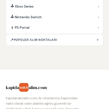
🕹️
›
Xbox Series
🕹️
›
Nintendo Switch
›
📱
PS Portal
+
📍
POPÜLER ALIM NOKTALARI
kapida
alim.com
nakit
kapidanakitalim.com, ile cihazlarınızı kapınızdan
nakit olarak satın alabileceğiniz güvenilir bir
platformdur. Hızlı, kolay ve güvenli satış deneyimi