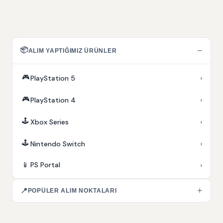
📦
−
ALIM YAPTIĞIMIZ ÜRÜNLER
🎮
›
PlayStation 5
🎮
›
PlayStation 4
🕹️
›
Xbox Series
🕹️
›
Nintendo Switch
›
📱
PS Portal
+
📍
POPÜLER ALIM NOKTALARI