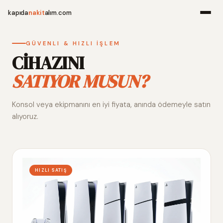
kapıda
nakit
alım.com
Menü
GÜVENLI & HIZLI İŞLEM
CİHAZINI
SATIYOR MUSUN?
Ana Sayfa
Konsol veya ekipmanını en iyi fiyata, anında ödemeyle satın
Alım Noktala
alıyoruz.
Hakkımızda
İletişim
HIZLI SATIŞ
WhatsApp 