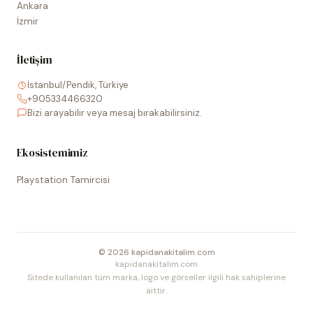
Ankara
İzmir
İletişim
İstanbul/Pendik, Türkiye
+905334466320
Bizi arayabilir veya mesaj bırakabilirsiniz.
Ekosistemimiz
Playstation Tamircisi
©
2026
kapidanakitalim.com
kapidanakitalim.com
Sitede kullanılan tüm marka, logo ve görseller ilgili hak sahiplerine
aittir.