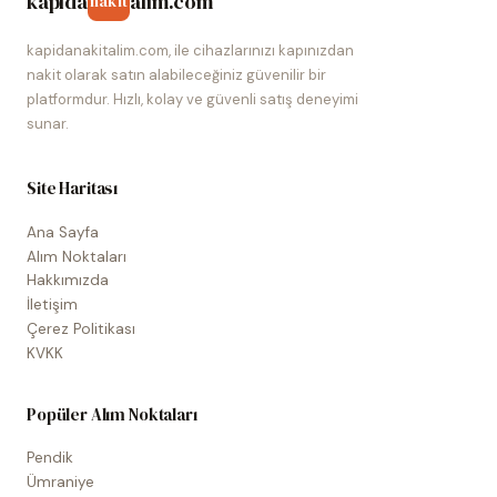
kapida
alim.com
nakit
kapidanakitalim.com, ile cihazlarınızı kapınızdan
nakit olarak satın alabileceğiniz güvenilir bir
platformdur. Hızlı, kolay ve güvenli satış deneyimi
sunar.
Site Haritası
Ana Sayfa
Alım Noktaları
Hakkımızda
İletişim
Çerez Politikası
KVKK
Popüler Alım Noktaları
Pendik
Ümraniye