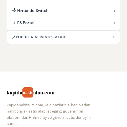
🕹️
›
Nintendo Switch
›
📱
PS Portal
+
📍
POPÜLER ALIM NOKTALARI
kapida
alim.com
nakit
kapidanakitalim.com, ile cihazlarınızı kapınızdan
nakit olarak satın alabileceğiniz güvenilir bir
platformdur. Hızlı, kolay ve güvenli satış deneyimi
sunar.