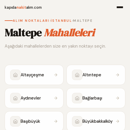
kapıda
nakit
alım.com
›
›
ALIM NOKTALARI
İSTANBUL
MALTEPE
Menü
Maltepe
Mahalleleri
Aşağıdaki mahallelerden size en yakın noktayı seçin.
Ana Sayfa
Alım Noktala
Altayçeşme
Altıntepe
Hakkımızda
İletişim
Aydınevler
Bağlarbaşı
WhatsApp 
Başıbüyük
Büyükbakkalköy