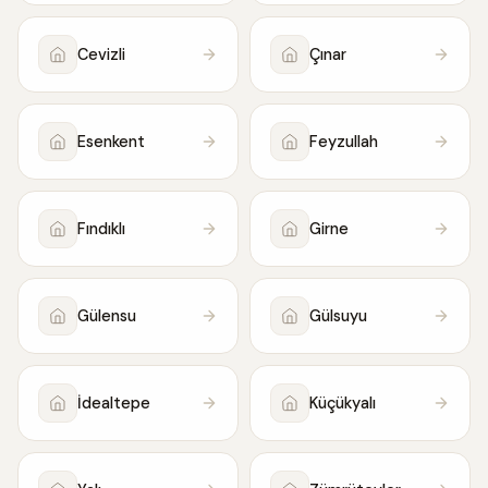
Cevizli
Çınar
Esenkent
Feyzullah
Fındıklı
Girne
Gülensu
Gülsuyu
İdealtepe
Küçükyalı