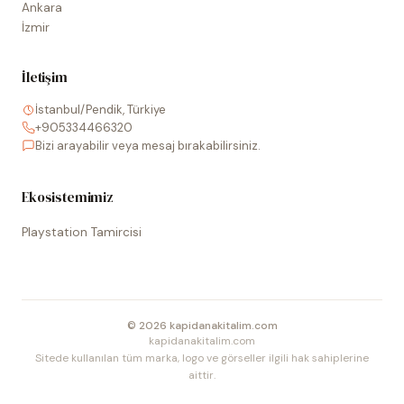
Ankara
İzmir
İletişim
İstanbul/Pendik, Türkiye
+905334466320
Bizi arayabilir veya mesaj bırakabilirsiniz.
Ekosistemimiz
Playstation Tamircisi
©
2026
kapidanakitalim.com
kapidanakitalim.com
Sitede kullanılan tüm marka, logo ve görseller ilgili hak sahiplerine
aittir.