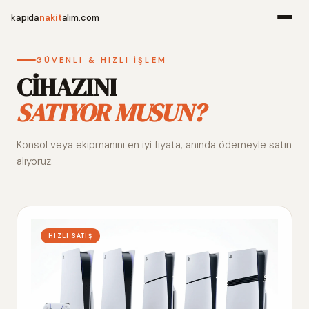
kapıda
nakit
alım.com
Menü
GÜVENLI & HIZLI İŞLEM
CİHAZINI
SATIYOR MUSUN?
Ana Sayfa
Konsol veya ekipmanını en iyi fiyata, anında ödemeyle satın
Alım Noktala
alıyoruz.
Hakkımızda
İletişim
HIZLI SATIŞ
WhatsApp 