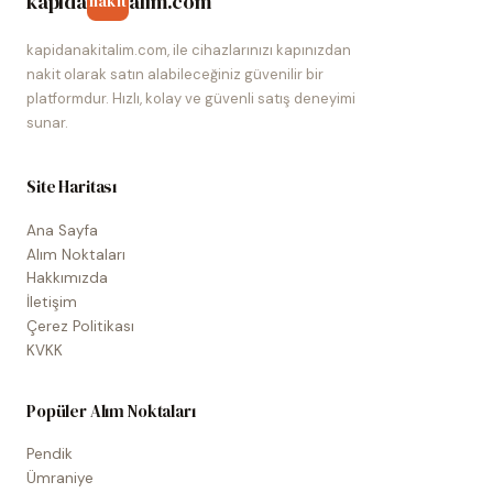
kapida
alim.com
nakit
kapidanakitalim.com, ile cihazlarınızı kapınızdan
nakit olarak satın alabileceğiniz güvenilir bir
platformdur. Hızlı, kolay ve güvenli satış deneyimi
sunar.
Site Haritası
Ana Sayfa
Alım Noktaları
Hakkımızda
İletişim
Çerez Politikası
KVKK
Popüler Alım Noktaları
Pendik
Ümraniye