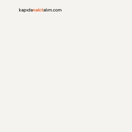
kapıda
nakit
alım.com