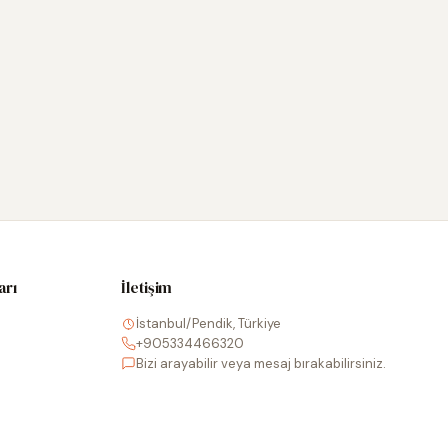
arı
İletişim
İstanbul/Pendik, Türkiye
+905334466320
Bizi arayabilir veya mesaj bırakabilirsiniz.