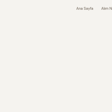
Ana Sayfa
Alım N