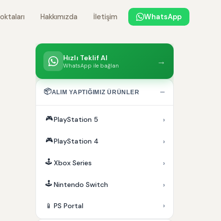
oktaları
Hakkımızda
İletişim
WhatsApp
Hızlı Teklif Al
→
WhatsApp ile bağlan
📦
−
ALIM YAPTIĞIMIZ ÜRÜNLER
🎮
›
PlayStation 5
🎮
›
PlayStation 4
🕹️
›
Xbox Series
🕹️
›
Nintendo Switch
›
📱
PS Portal