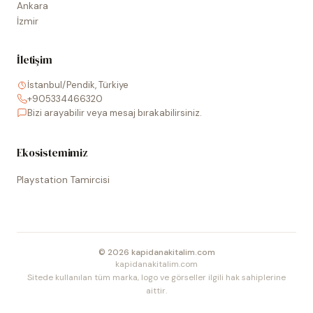
Ankara
İzmir
İletişim
İstanbul/Pendik, Türkiye
+905334466320
Bizi arayabilir veya mesaj bırakabilirsiniz.
Ekosistemimiz
Playstation Tamircisi
©
2026
kapidanakitalim.com
kapidanakitalim.com
Sitede kullanılan tüm marka, logo ve görseller ilgili hak sahiplerine
aittir.