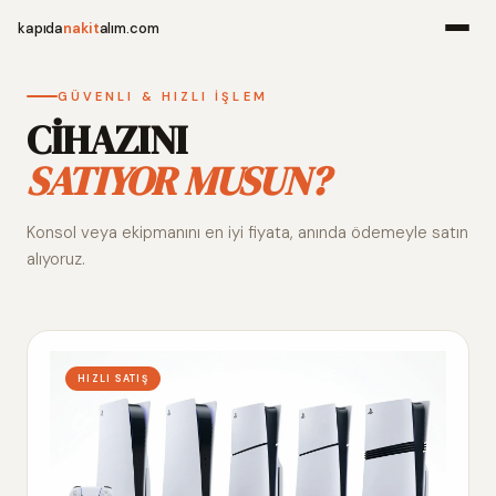
kapıda
nakit
alım.com
Menü
GÜVENLI & HIZLI İŞLEM
CİHAZINI
SATIYOR MUSUN?
Ana Sayfa
Konsol veya ekipmanını en iyi fiyata, anında ödemeyle satın
Alım Noktala
alıyoruz.
Hakkımızda
İletişim
HIZLI SATIŞ
WhatsApp 