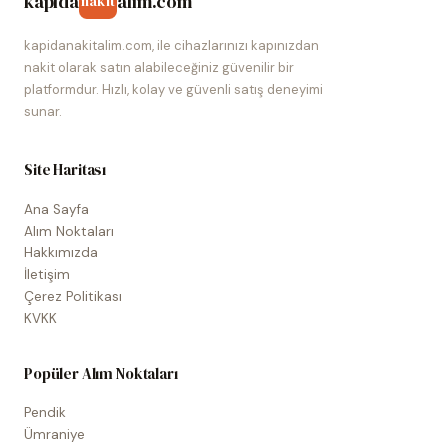
kapida
alim.com
nakit
kapidanakitalim.com, ile cihazlarınızı kapınızdan
nakit olarak satın alabileceğiniz güvenilir bir
platformdur. Hızlı, kolay ve güvenli satış deneyimi
sunar.
Site Haritası
Ana Sayfa
Alım Noktaları
Hakkımızda
İletişim
Çerez Politikası
KVKK
Popüler Alım Noktaları
Pendik
Ümraniye