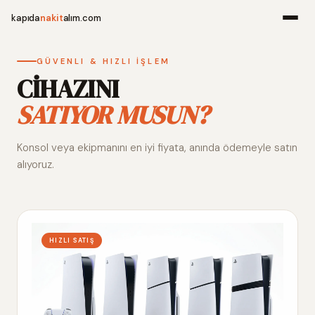
kapıda
nakit
alım.com
Menü
GÜVENLI & HIZLI İŞLEM
CİHAZINI
SATIYOR MUSUN?
Ana Sayfa
Konsol veya ekipmanını en iyi fiyata, anında ödemeyle satın
Alım Noktala
alıyoruz.
Hakkımızda
İletişim
HIZLI SATIŞ
WhatsApp 