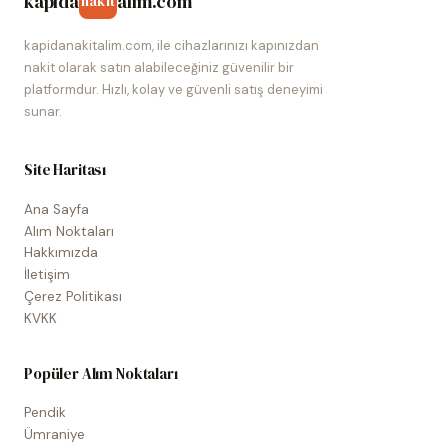
kapida
alim.com
nakit
kapidanakitalim.com, ile cihazlarınızı kapınızdan
nakit olarak satın alabileceğiniz güvenilir bir
platformdur. Hızlı, kolay ve güvenli satış deneyimi
sunar.
Site Haritası
Ana Sayfa
Alım Noktaları
Hakkımızda
İletişim
Çerez Politikası
KVKK
Popüler Alım Noktaları
Pendik
Ümraniye