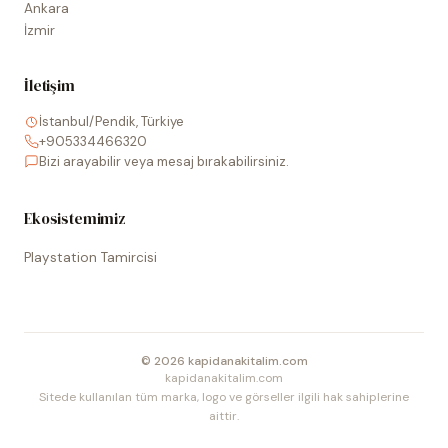
Ankara
İzmir
İletişim
İstanbul/Pendik, Türkiye
+905334466320
Bizi arayabilir veya mesaj bırakabilirsiniz.
Ekosistemimiz
Playstation Tamircisi
©
2026
kapidanakitalim.com
kapidanakitalim.com
Sitede kullanılan tüm marka, logo ve görseller ilgili hak sahiplerine
aittir.