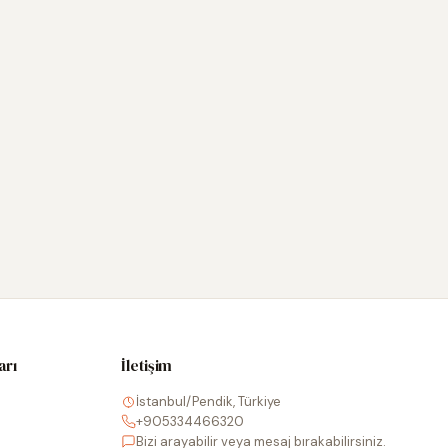
arı
İletişim
İstanbul/Pendik, Türkiye
+905334466320
Bizi arayabilir veya mesaj bırakabilirsiniz.