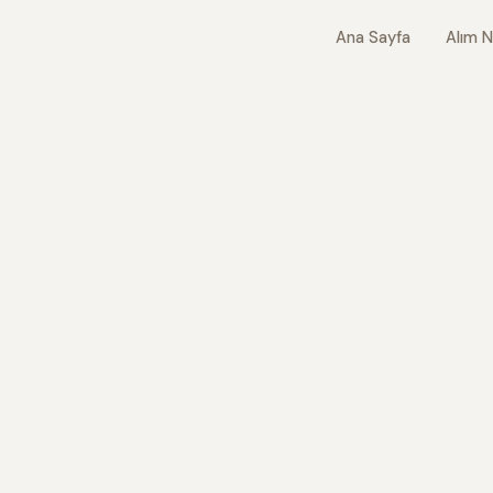
Ana Sayfa
Alım N