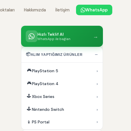
oktaları
Hakkımızda
İletişim
WhatsApp
Hızlı Teklif Al
→
WhatsApp ile bağlan
📦
−
ALIM YAPTIĞIMIZ ÜRÜNLER
🎮
›
PlayStation 5
🎮
›
PlayStation 4
🕹️
›
Xbox Series
🕹️
›
Nintendo Switch
›
📱
PS Portal