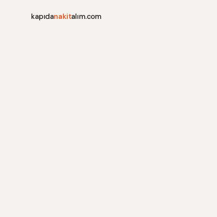
kapıda
nakit
alım.com