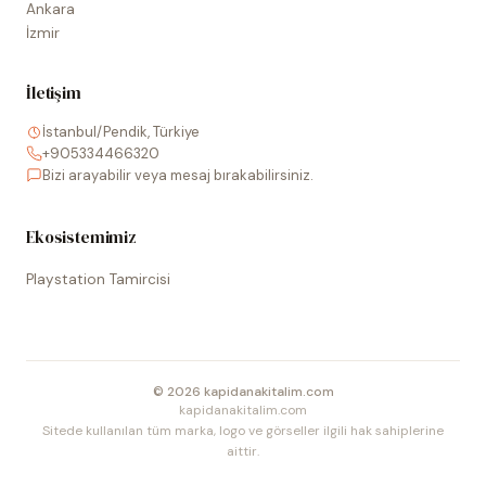
Ankara
İzmir
İletişim
İstanbul/Pendik, Türkiye
+905334466320
Bizi arayabilir veya mesaj bırakabilirsiniz.
Ekosistemimiz
Playstation Tamircisi
©
2026
kapidanakitalim.com
kapidanakitalim.com
Sitede kullanılan tüm marka, logo ve görseller ilgili hak sahiplerine
aittir.