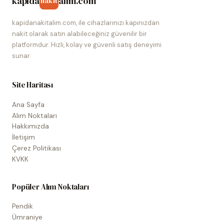
kapida
alim.com
nakit
kapidanakitalim.com, ile cihazlarınızı kapınızdan
nakit olarak satın alabileceğiniz güvenilir bir
platformdur. Hızlı, kolay ve güvenli satış deneyimi
sunar.
Site Haritası
Ana Sayfa
Alım Noktaları
Hakkımızda
İletişim
Çerez Politikası
KVKK
Popüler Alım Noktaları
Pendik
Ümraniye