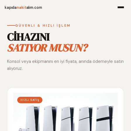
kapıda
nakit
alım.com
Menü
GÜVENLI & HIZLI İŞLEM
CİHAZINI
SATIYOR MUSUN?
Ana Sayfa
Konsol veya ekipmanını en iyi fiyata, anında ödemeyle satın
Alım Noktala
alıyoruz.
Hakkımızda
İletişim
HIZLI SATIŞ
WhatsApp 