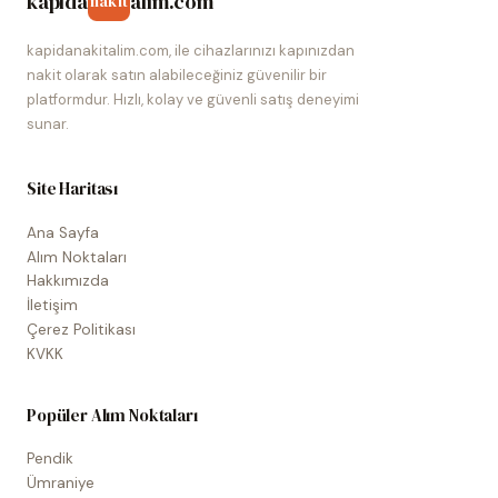
kapida
alim.com
nakit
kapidanakitalim.com, ile cihazlarınızı kapınızdan
nakit olarak satın alabileceğiniz güvenilir bir
platformdur. Hızlı, kolay ve güvenli satış deneyimi
sunar.
Site Haritası
Ana Sayfa
Alım Noktaları
Hakkımızda
İletişim
Çerez Politikası
KVKK
Popüler Alım Noktaları
Pendik
Ümraniye