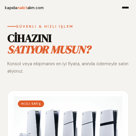
kapıda
nakit
alım.com
Menü
GÜVENLI & HIZLI İŞLEM
CİHAZINI
SATIYOR MUSUN?
Ana Sayfa
Konsol veya ekipmanını en iyi fiyata, anında ödemeyle satın
Alım Noktala
alıyoruz.
Hakkımızda
İletişim
HIZLI SATIŞ
WhatsApp 