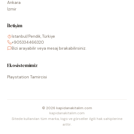
Ankara
İzmir
İletişim
İstanbul/Pendik, Türkiye
+905334466320
Bizi arayabilir veya mesaj bırakabilirsiniz.
Ekosistemimiz
Playstation Tamircisi
©
2026
kapidanakitalim.com
kapidanakitalim.com
Sitede kullanılan tüm marka, logo ve görseller ilgili hak sahiplerine
aittir.