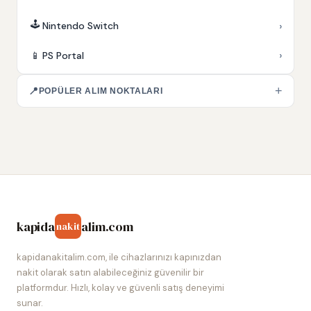
🕹️
›
Nintendo Switch
›
📱
PS Portal
+
📍
POPÜLER ALIM NOKTALARI
kapida
alim.com
nakit
kapidanakitalim.com, ile cihazlarınızı kapınızdan
nakit olarak satın alabileceğiniz güvenilir bir
platformdur. Hızlı, kolay ve güvenli satış deneyimi
sunar.