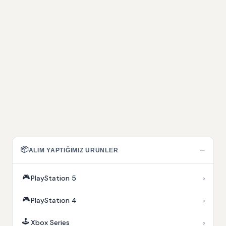
📦
−
ALIM YAPTIĞIMIZ ÜRÜNLER
🎮
›
PlayStation 5
🎮
›
PlayStation 4
🕹️
›
Xbox Series