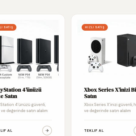
LI SATIŞ
HIZLI SATIŞ
ayStation 4’ünüzü
Xbox Series X’inizi B
e Satın
Satın
yStation 4’ünüzü güvenli,
Xbox Series X’inizi güvenli, hı
ı ve değerinde satın alalım
ve değerinde satın alalım
LIF AL
TEKLIF AL