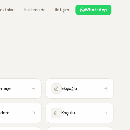
oktaları
Hakkımızda
İletişim
WhatsApp
lmeşe
Ekşioğlu
lıdere
Koçullu