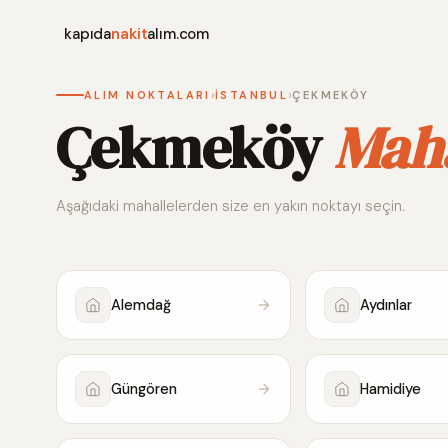
kapıda
nakit
alım.com
›
›
ALIM NOKTALARI
İSTANBUL
ÇEKMEKÖY
Çekmeköy
Maha
Aşağıdaki mahallelerden size en yakın noktayı seçin.
Alemdağ
Aydınlar
Güngören
Hamidiye