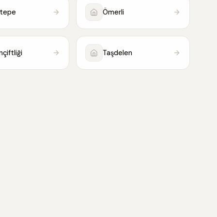
ntepe
Ömerli
çiftliği
Taşdelen