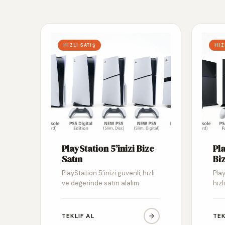
HIZLI SATIŞ
HIZ
PlayStation 5’inizi Bize
Pl
Satın
Biz
PlayStation 5’inizi güvenli, hızlı
Pla
ve değerinde satın alalım
hızl
TEKLIF AL
TEK