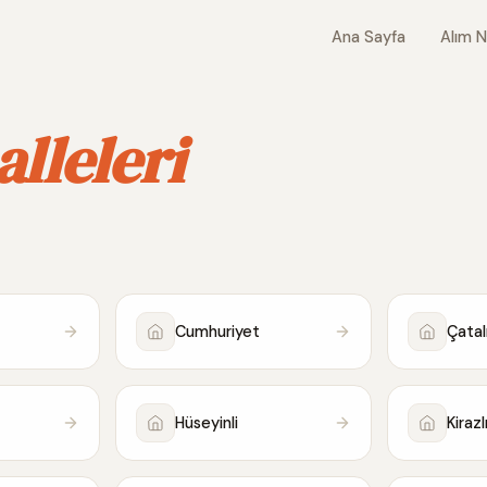
Ana Sayfa
Alım N
lleleri
Cumhuriyet
Çata
Hüseyinli
Kiraz