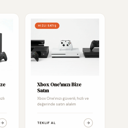
HIZLI SATIŞ
ize
Xbox One'ınızı Bize
Satın
zlı
Xbox One'ınızı güvenli, hızlı ve
değerinde satın alalım
TEKLIF AL