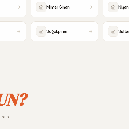
Mimar Sinan
Nişa
Soğukpınar
Sultan
UN?
satın