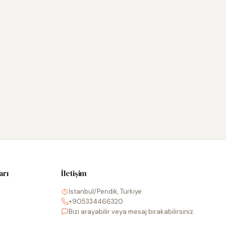
arı
İletişim
İstanbul/Pendik, Türkiye
+905334466320
Bizi arayabilir veya mesaj bırakabilirsiniz.