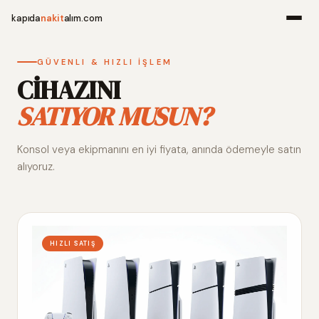
kapıda
nakit
alım.com
Menü
GÜVENLI & HIZLI İŞLEM
CİHAZINI
SATIYOR MUSUN?
Ana Sayfa
Konsol veya ekipmanını en iyi fiyata, anında ödemeyle satın
Alım Noktala
alıyoruz.
Hakkımızda
İletişim
HIZLI SATIŞ
WhatsApp 