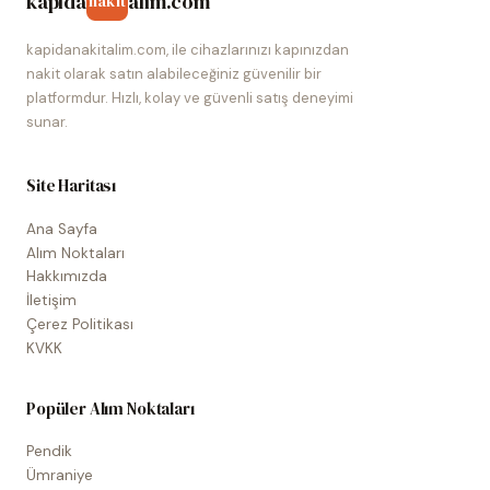
kapida
alim.com
nakit
kapidanakitalim.com, ile cihazlarınızı kapınızdan
nakit olarak satın alabileceğiniz güvenilir bir
platformdur. Hızlı, kolay ve güvenli satış deneyimi
sunar.
Site Haritası
Ana Sayfa
Alım Noktaları
Hakkımızda
İletişim
Çerez Politikası
KVKK
Popüler Alım Noktaları
Pendik
Ümraniye