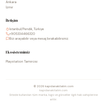
Ankara
İzmir
İletişim
İstanbul/Pendik, Türkiye
+905334466320
Bizi arayabilir veya mesaj bırakabilirsiniz.
Ekosistemimiz
Playstation Tamircisi
©
2026
kapidanakitalim.com
kapidanakitalim.com
Sitede kullanılan tüm marka, logo ve görseller ilgili hak sahiplerine
aittir.